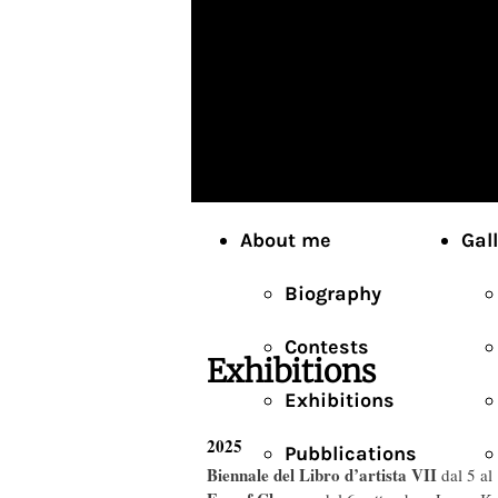
About me
Gal
Biography
Contests
Exhibitions
Exhibitions
2025
Pubblications
Biennale del Libro d’artista VII
dal 5 al