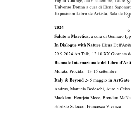
Fog of Change
, dal 6 settembre, Laure K
Universo Donna
a cura di Elena Saponar
Exposicion Libro de Artista
, Sala de Ex
2024
Saluto a Maretica,
a cura di Gennaro Ip
In Dialogue with Nature
Elena Dell'And
29.9.2024 Art Talk,
12.10 XX Giornata d
Biennale Internazionale del Libro d’Arti
Murata, Procida, 13-15 settembre
Italy & Beyond
in
ArtGate |
2- 5 maggio
Andrus, Manuela Bedeschi, Auro e Celso C
Macklem, Henrjeta Mece, Brendon McNaugh
Fabrizio Sclocco, Francesca Vivenza