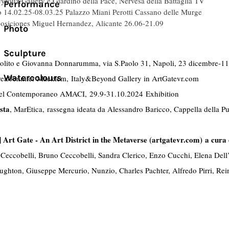
eyrouz Gallery e Giardino della Pace, Nervesa della Battaglia TV
Performance
o 14.02.25-08.03.25 Palazzo Miani Perotti Cassano delle Murge
posiciones Miguel Hernandez, Alicante 26.06-21.09
Photo
Sculpture
polito e Giovanna Donnarumma, via S.Paolo 31, Napoli, 23 dicembre-1
Watercolours
rea/Jennifer Macklem, Italy&Beyond Gallery in ArtGatevr.com
el Contemporaneo AMACI, 29.9-31.10.2024 Exhibition
sta
, MarEtica, rassegna ideata da Alessandro Baricco, Cappella della P
 Art Gate - An Art District in the Metaverse (artgatevr.com)
a cura 
eccobelli, Bruno Ceccobelli, Sandra Clerico, Enzo Cucchi, Elena Dell’A
ton, Giuseppe Mercurio, Nunzio, Charles Pachter, Alfredo Pirri, Rein